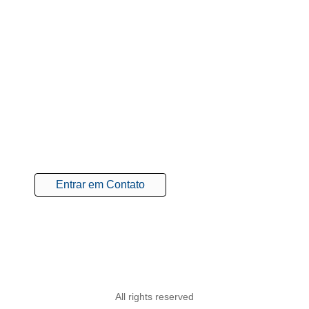
Tire suas dúvidas
Agende uma reunião e descubra as melhores
soluções para o seu projeto.
(24) 99911-6501 (Robson Gaiofatto)
(27) 99633-2248 / (24) 98821-7473 (Luiz Araujo)
Entrar em Contato
All rights reserved