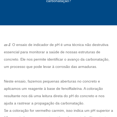
carbonatação?
🧱🔬 O ensaio de indicador de pH é uma técnica não destrutiva
essencial para monitorar a saúde de nossas estruturas de
concreto. Ele nos permite identificar o avanço da carbonatação,
um processo que pode levar à corrosão das armaduras.
Neste ensaio, fazemos pequenas aberturas no concreto e
aplicamos um reagente à base de fenolftaleína. A coloração
resultante nos dá uma leitura direta do pH do concreto e nos
ajuda a rastrear a propagação da carbonatação.
Se a coloração for vermelho carmim, isso indica um pH superior a