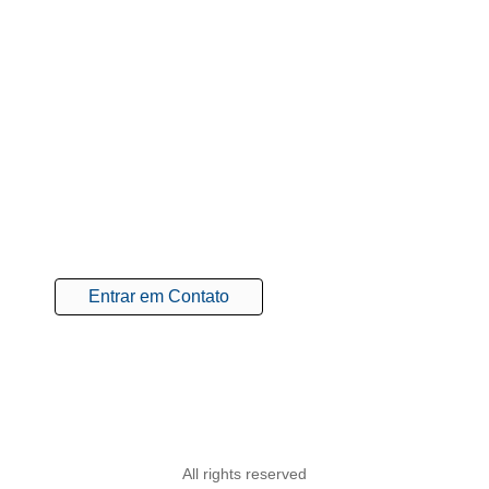
Tire suas dúvidas
Agende uma reunião e descubra as melhores
soluções para o seu projeto.
(24) 99911-6501 (Robson Gaiofatto)
(27) 99633-2248 / (24) 98821-7473 (Luiz Araujo)
Entrar em Contato
All rights reserved